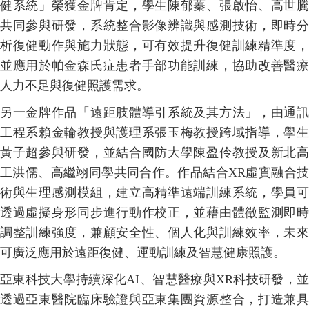
健系統」榮獲金牌肯定，學生陳郁蓁、張啟怡、高世騰
共同參與研發，系統整合影像辨識與感測技術，即時分
析復健動作與施力狀態，可有效提升復健訓練精準度，
並應用於帕金森氏症患者手部功能訓練，協助改善醫療
人力不足與復健照護需求。
另一金牌作品「遠距肢體導引系統及其方法」，由通訊
工程系賴金輪教授與護理系張玉梅教授跨域指導，學生
黃子超參與研發，並結合國防大學陳盈伶教授及新北高
工洪儒、高繼翊同學共同合作。作品結合XR虛實融合技
術與生理感測模組，建立高精準遠端訓練系統，學員可
透過虛擬身形同步進行動作校正，並藉由體徵監測即時
調整訓練強度，兼顧安全性、個人化與訓練效率，未來
可廣泛應用於遠距復健、運動訓練及智慧健康照護。
亞東科技大學持續深化AI、智慧醫療與XR科技研發，並
透過亞東醫院臨床驗證與亞東集團資源整合，打造兼具