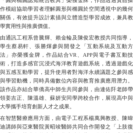
「圓與橢圓認知統合教具」榮獲金牌，作品透過實體操
作模組協助學習者理解圓形與橢圓於空間透視中的幾何
關係，有效提升設計素描與立體造型學習成效，兼具教
學實用性與推廣價值。
由通訊工程系曾騰輝、賴金輪及陳俊宏教授共同指導，
學生蔡易軒、張勝煇參與開發之「互動系統及互動方
法」亦榮獲金牌，作品結合VR、APP與電子書互動技
術，打造多感官沉浸式海洋教育遊戲系統，透過遊戲化
與五感互動學習，提升使用者對海洋永續議題之參與感
與學習動機，同時具備數位內容與教育推廣應用潛力。
該作品亦結合華僑高中師生共同參與，由連佑阡老師帶
領姜吉正、陳溫雄、蘇妍安同學跨校合作，展現高中與
大學攜手培育創新人才之成果。
在智慧醫療應用方面，由電子工程系楊萬興教授、陳暐
迪講師與亞東醫院黃昭竣醫師共同合作開發之「上肢復