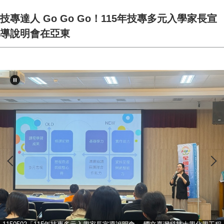
技專達人 Go Go Go！115年技專多元入學家長宣
導說明會在亞東