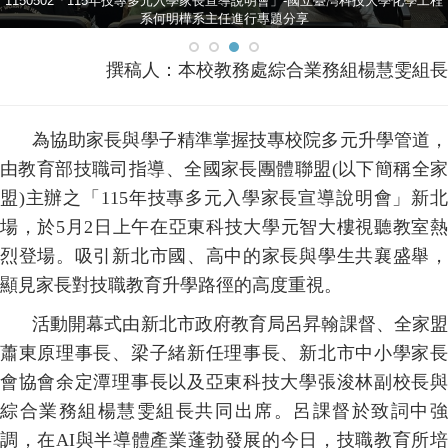
1150502「115年技專多元入學家長宣導說明會」-國立臺灣科技大學化學工程
系何明樺系主任進行專題分享
撰稿人：本校教務處綜合業務組楊慧雯組長
為協助家長與學子精準掌握技專校院多元升學管道，
由教育部技職司指導、全國家長團體聯盟
(
以下簡稱全家
盟
)
主辦之「
115
年技專多元入學家長宣導說明會」新
場，於
5
月
2
日上午在亞東科技大學元智大樓視聽教室
烈登場。吸引新北市國、高中的家長與學生共襄盛舉，
顯見家長對技職教育升學路徑的高度重視。
活動開幕式由新北市政府教育局呂昇翰課督、全家盟
蕭東原理事長、梁子緒新任理事長、新北市中小學家長
會協會余定潭理事長以及亞東科技大學張浚林副校長與
綜合業務組楊慧雯組長共同出席。呂課督於致詞中強
調，在
AI
與半導體產業蓬勃發展的今日，技職教育所