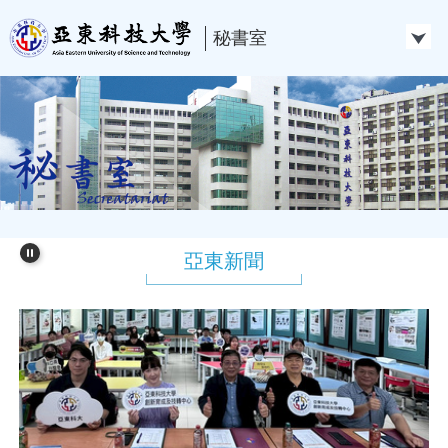
跳
到
秘書室
主
要
內
容
區
亞東新聞