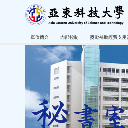
跳
到
主
要
內
容
單位簡介
內部控制
獎勵補助經費支用
區