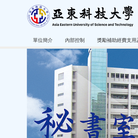
跳
到
主
要
內
容
單位簡介
內部控制
獎勵補助經費支用
區