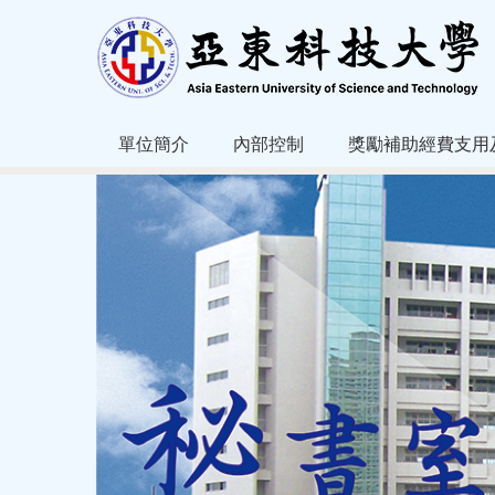
跳
到
主
要
內
容
單位簡介
內部控制
獎勵補助經費支用
區