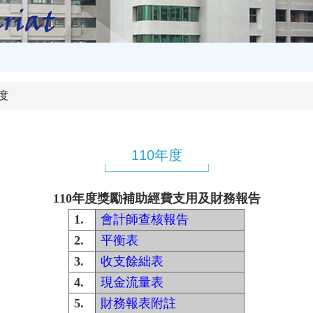
年度
110年度
110年度獎勵補助經費支用及財務報告
1.
會計師查核報告
2.
平衡表
3.
收支餘絀表
4.
現金流量表
5.
財務報表附註