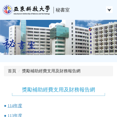
跳
到
秘書室
主
要
內
容
區
首頁
獎勵補助經費支用及財務報告網
獎勵補助經費支用及財務報告網
●
114年度
●
113年度