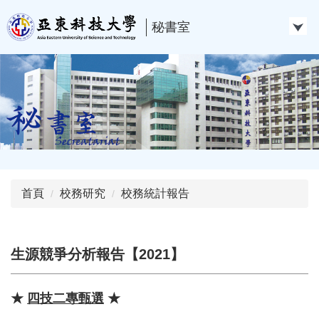
跳
到
秘書室
主
要
內
容
區
首頁
校務研究
校務統計報告
生源競爭分析報告【2021】
★
四技二專甄選
★