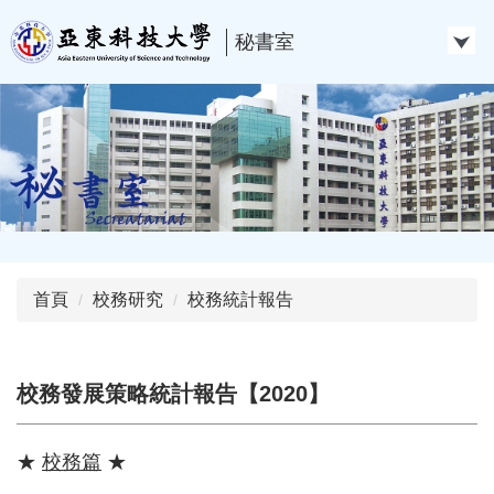
跳
到
秘書室
主
要
內
容
區
首頁
校務研究
校務統計報告
校務發展策略統計報告【2020】
★
校務篇
★