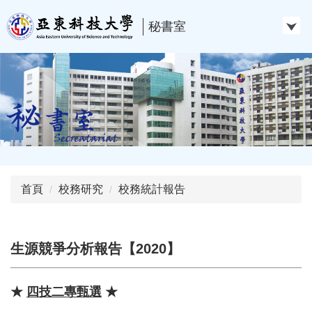
跳
到
秘書室
主
要
內
容
區
首頁
校務研究
校務統計報告
生源競爭分析報告【2020】
★
四技二專甄選
★