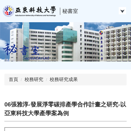
跳
到
秘書室
主
要
內
容
區
首頁
校務研究
校務研究成果
06張雅淳-發展淨零碳排產學合作計畫之研究-以
亞東科技大學產學案為例