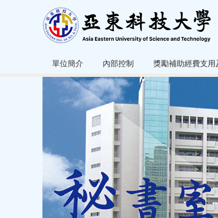
跳
到
主
要
內
容
單位簡介
內部控制
獎勵補助經費支用
區