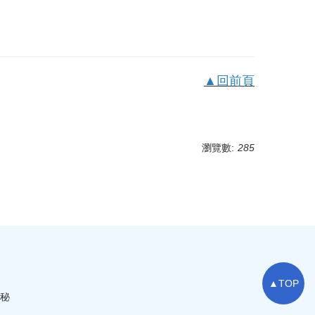
▲回前頁
瀏覽數:
285
▲TOP
主秘