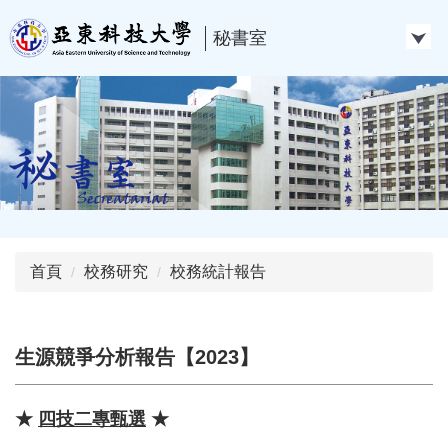
跳
到
秘書室
主
要
內
容
區
首頁
校務研究
校務統計報告
生源競爭分析報告【2023】
★
四技二專甄選
★