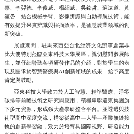
嘉、李羿德、李俊威、楊紹威、吳銘哲、蘇遠道、黃
笙耆，結合機械手臂、影像辨識與自動導航技術，能
有效提升果實辨識與採摘效率，是智慧農業領域的創
新突破。
展覽期間，駐馬來西亞台北經濟文化辦事處葉非
比大使特別蒞臨亞東科技大學展區，親切慰問參展師
生，並仔細聆聽各項研發作品的介紹，對於學生的表
現及團隊於智慧醫療與AI創新領域的成果，給予高度
肯定與鼓勵。
亞東科技大學致力於人工智慧、精準醫療、淨零
碳排等前瞻技術之研究與應用，積極串聯遠東集團旗
下多元資源，形成強大產學研整合平台。並透過與技
術型高中深度交流，構築從高中—大學—產業無縫接
軌的創新學習鏈，致力於培育具國際視野、研發能力