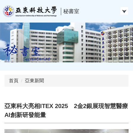
跳
到
秘書室
主
要
內
容
區
首頁
亞東新聞
亞東科大亮相ITEX 2025 2金2銀展現智慧醫療
AI創新研發能量