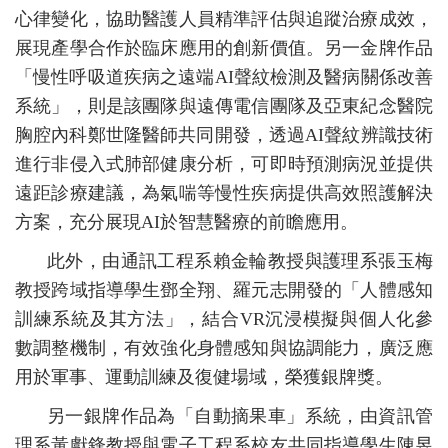
心律變化，協助醫護人員精準評估與追蹤治療成效，
展現產學合作於臨床應用的創新價值。另一金牌作品
「慢性呼吸道疾病之遠端AI聲紋檢測及醫病關係改善
系統」，則是該團隊與遠傳電信團隊及亞東紀念醫院
胸腔內科鄭世隆醫師共同開發，透過AI聲紋辨識技術
進行非侵入式肺部健康分析，可即時預測病況並提供
遠距診療建議，為氣喘等慢性疾病提供高效照護解決
方案，充分展現AI於智慧醫療的前瞻應用。
此外，由通訊工程系賴金輪教授與護理系張玉梅
教授跨域指導學生鄧全翔、羅元志開發的「人體感知
訓練系統及其方法」，結合VR沉浸模擬與個人化參
數調整機制，有效強化身體感知與協調能力，廣泛應
用於軍事、運動訓練及復健場域，榮獲銀牌獎。
另一銀牌作品為「自動摘果車」系統，由資訊管
理系黃獻鋒教授與電子工程系校友共同指導學生陳昱