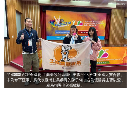
1140608 ACP全國賽-工商業設計系學生出戰2025 ACP全國大賽合影。
中為奪下亞軍、將代表臺灣赴美參賽的陳子翎，右為優勝得主曹以萱，
左為指導老師張敏捷。