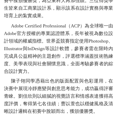
賽中獲頒優勝獎，為亞東科大再添佳績。三位得獎學
生皆來自工商業設計系，顯示該系在設計實務與專業
培育上的紮實成果。
Adobe Certified Professional
（
ACP
）為全球唯一由
Adobe
官方授權的專業認證體系，長年被視為數位設
計領域的權威指標。世界盃競賽指定使用
Photoshop
、
Illustrator
與
InDesign
等設計軟體，參賽者需在限時內
完成具公益精神的主題創作，評選標準涵蓋技術熟練
度、美學表現與社會關懷意識，全面考驗參賽者的綜
合設計實力。
陳子翎同學憑藉出色的版面配置與色彩運用，在
決賽中展現冷靜應變與創意思考能力，成功贏得評審
青睞。劉佳欣則以細膩的視覺語言和情感表達獲得高
度評價，奪得第七名佳績；曹以萱也以穩健風格及清
晰設計邏輯在初賽中脫穎而出，獲頒優勝獎。