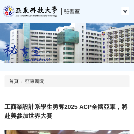
跳
到
秘書室
主
要
內
容
區
首頁
亞東新聞
工商業設計系學生勇奪2025 ACP全國亞軍，將
赴美參加世界大賽