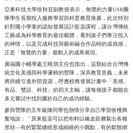
亞東科技大學徐秋宜副教授表示，無聲的力量USR團
隊學生長期投入服務學習與科普教育推廣，此次特別
針對國小學童的認知發展設計藍染課程，讓台灣傳統
工藝成為科學教育的最佳載體，看到孩子們專注投入
的神情，以及完成科技與藝術融合作品時的成就感，
正是「無聲的力量」最動人的成果展現。
廣福國小輔導處王曉琪主任也指出，這類結合台灣傳
統文化美感與科學邏輯的營隊，深具教育意義，未來
將持續引進外部資源，呼應校務發展計畫中「美感、
有品、雙語、科技」的四大主軸，讓每個孩子都能在
多元嘗試中找到屬於自己的成功經驗。
參與營隊的五年級陳同學也熱情分享自己學習收穫興
奮地說：「原來藍染可以把布料以橡皮筋捆紮出各種
形狀—有的緊緊纏繞形成細緻的小圓點，有的鬆散綁