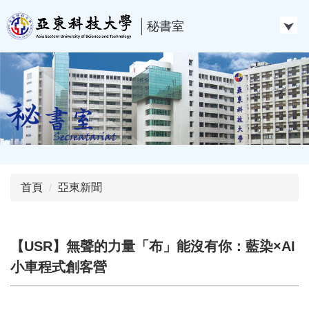
跳
到
秘書室
主
要
內
容
區
首頁
亞東新聞
【USR】無聲的力量「布」能沒有你：藍染×AI
小車程式創客營