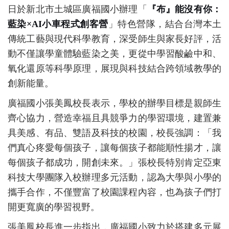
日於新北市土城區廣福國小辦理「
『布』能沒有你：
藍染×AI小車程式創客營
」特色營隊，結合台灣本土
傳統工藝與現代科學教育，深受師生與家長好評，活
動不僅讓學童體驗藍染之美，更從中學習酸鹼中和、
氧化還原等科學原理，展現與科技結合跨領域教學的
創新能量。
廣福國小張美鳳校長表示，學校的辦學目標是親師生
齊心協力，營造幸福且具競爭力的學習環境，建置兼
具美感、有品、雙語及科技的校園，校長強調：「我
們真心疼愛每個孩子，讓每個孩子都能順性揚才，讓
每個孩子都成功，開創未來。」張校長特別肯定亞東
科技大學團隊入校辦理多元活動，認為大學與小學的
攜手合作，不僅豐富了校園課程內容，也為孩子們打
開更寬廣的學習視野。
張美鳳校長進一步指出，廣福國小致力於搭建多元展