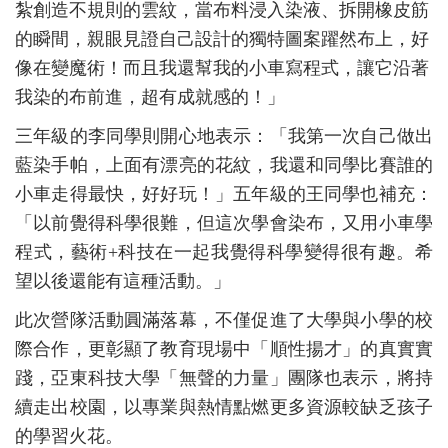
紮創造不規則的雲紋，當布料浸入染液、拆開橡皮筋
的瞬間，親眼見證自己設計的獨特圖案躍然布上，好
像在變魔術！而且我還幫我的小車寫程式，讓它沿著
我染的布前進，超有成就感的！」
三年級的李同學則開心地表示：「我第一次自己做出
藍染手帕，上面有漂亮的花紋，我還和同學比賽誰的
小車走得最快，好好玩！」五年級的王同學也補充：
「以前覺得科學很難，但這次學會染布，又用小車學
程式，藝術+科技在一起我覺得科學變得很有趣。希
望以後還能有這種活動。」
此次營隊活動圓滿落幕，不僅促進了大學與小學的校
際合作，更彰顯了教育現場中「順性揚才」的真實實
踐，亞東科技大學「無聲的力量」團隊也表示，將持
續走出校園，以專業與熱情點燃更多資源較缺乏孩子
的學習火花。