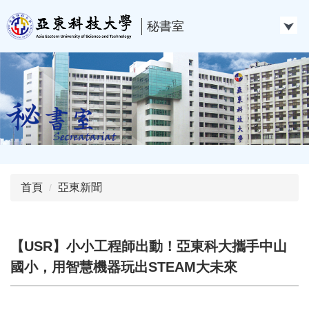
跳
到
秘書室
主
要
內
容
區
首頁
亞東新聞
【USR】小小工程師出動！亞東科大攜手中山
國小，用智慧機器玩出STEAM大未來