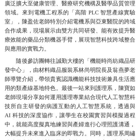
廣泛擴大至健康管理、醫療研究機構及醫學品質管理
領域。來到電機工程系的「高階 PLC 智慧產線實驗
室」，陳盈佐老師特別介紹電機系與亞東醫院的跨域
合作成果，現場展示由雙方共同研發、能有效提升醫
療效能的藥品分類機器手臂，展現智慧科技跨域整合
與應用的實戰力。
隨後參訪團轉往誠勤大樓的「機能時尚紡織品研
發中心」，由材料織品服裝系林尚明院長及翁燕夢老
師導覽介紹，帶領貴賓認識機能科技技術兼具生活應
用的類產線基地特色。最後一站來到護理系，陳寶如
老師現場分享如何運用護理專業結合現代人工智慧科
技所自主研發的病護互動的人工智慧系統，透過與
AI 科技的深度協作，讓學生在校園實習與模擬過程
中，就能高度擬真地練習與產婦進行心理照護溝通，
大幅提升未來進入臨床的即戰力。同時，護理系周繡