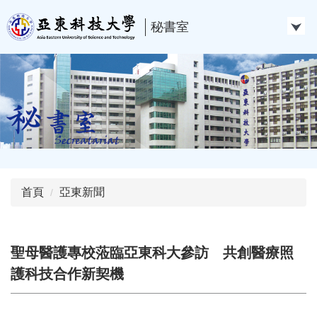
跳
到
秘書室
主
要
內
容
區
首頁
亞東新聞
聖母醫護專校蒞臨亞東科大參訪 共創醫療照
護科技合作新契機