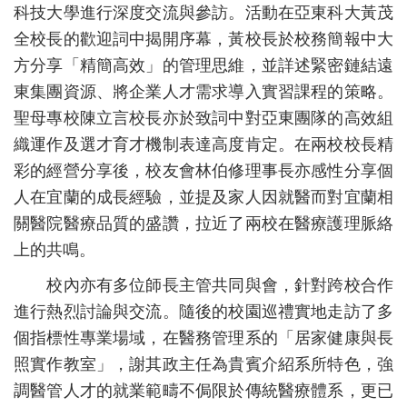
科技大學進行深度交流與參訪。活動在亞東科大黃茂
全校長的歡迎詞中揭開序幕，黃校長於校務簡報中大
方分享「精簡高效」的管理思維，並詳述緊密鏈結遠
東集團資源、將企業人才需求導入實習課程的策略。
聖母專校陳立言校長亦於致詞中對亞東團隊的高效組
織運作及選才育才機制表達高度肯定。在兩校校長精
彩的經營分享後，校友會林伯修理事長亦感性分享個
人在宜蘭的成長經驗，並提及家人因就醫而對宜蘭相
關醫院醫療品質的盛讚，拉近了兩校在醫療護理脈絡
上的共鳴。
校內亦有多位師長主管共同與會，針對跨校合作
進行熱烈討論與交流。隨後的校園巡禮實地走訪了多
個指標性專業場域，在醫務管理系的「居家健康與長
照實作教室」，謝其政主任為貴賓介紹系所特色，強
調醫管人才的就業範疇不侷限於傳統醫療體系，更已