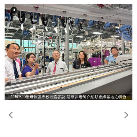
1150520聖母醫護專校蒞臨參訪-翁燕夢老師介紹類產線基地之特色