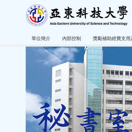
跳
到
主
要
內
容
單位簡介
內部控制
獎勵補助經費支用
區