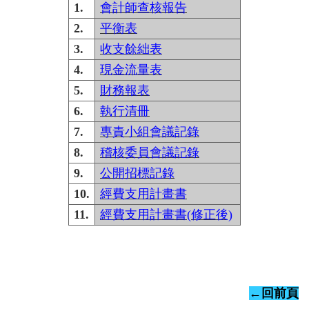
1.
會計師查核報告
2.
平衡表
3.
收支餘絀表
4.
現金流量表
5.
財務報表
6.
執行清冊
7.
專責小組會議記錄
8.
稽核委員會議記錄
9.
公開招標記錄
10.
經費支用計畫書
11.
經費支用計畫書(
修正後)
←回前頁