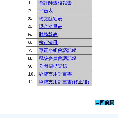
1.
會計師查核報告
2.
平衡表
3.
收支餘絀表
4.
現金流量表
5.
財務報表
6.
執行清冊
7.
專責小組會議記錄
8.
稽核委員會議記錄
9.
公開招標記錄
10.
經費支用計畫書
11.
經費支用計畫書(
修正後)
←回前頁