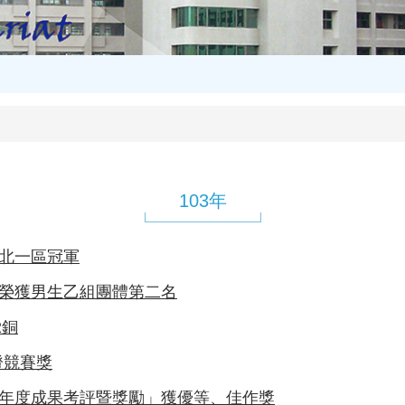
103年
獲北一區冠軍
賽榮獲男生乙組團體第二名
2銅
證競賽獎
畫年度成果考評暨獎勵」獲優等、佳作獎