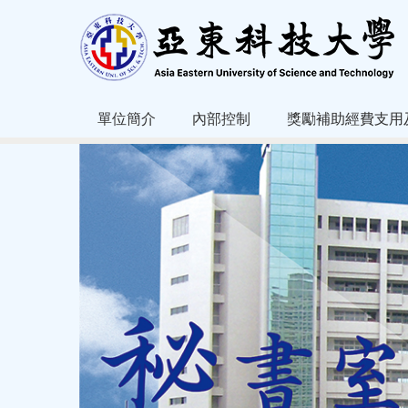
跳
到
主
要
內
容
單位簡介
內部控制
獎勵補助經費支用
區