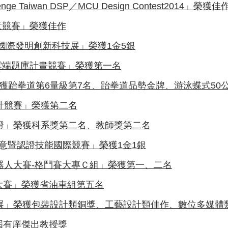
enge Taiwan DSP／MCU Design Contest2014」榮獲佳
意競賽」榮獲佳作
X國際發明創新科技展」榮獲1金5銀
雲端題庫計畫競賽」榮獲第一名
獲跆拳道第6量級第7名、跆拳道品勢金牌、游泳蝶式50公尺
設計競賽」榮獲第二名
認證」榮獲科系獎第二名、教師獎第二名
片創意暨認證技能國際競賽」榮獲1金1銀
機器人大賽-格鬥賽大專Ｃ組」榮獲第一、二名
大賽」榮獲省油車組第五名
計展」榮獲包裝設計類銅獎、工藝設計類佳作、數位多媒體
屆有庠傑出教授獎