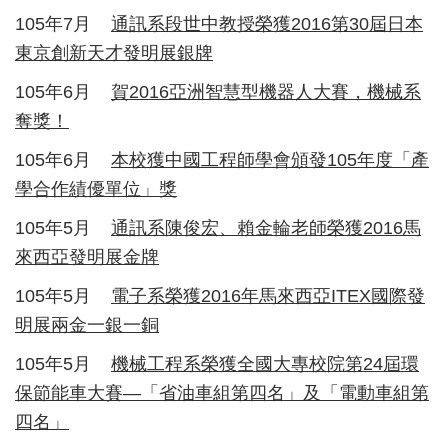
105年7月
通訊系段世中教授榮獲2016第30屆日本
東京創新天才發明展銀牌
105年6月
賀2016亞洲智慧型機器人大賽，機械系
奪獎！
105年6月
本校獲中國工程師學會頒發105年度「產
學合作績優單位」獎
105年5月
通訊系陳俊宏、賴金輪老師榮獲2016馬
來西亞發明展金牌
105年5月
電子系榮獲2016年馬來西亞ITEX國際發
明展兩金一銀一銅
105年5月
機械工程系榮獲全國大專校院第24屆環
保節能車大賽—「省油車組第四名」及「電動車組第
四名」