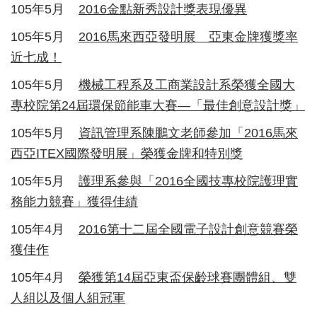
105年5月
2016金點新秀設計獎表現優異
105年5月
2016馬來西亞發明展 亞東金牌獲獎率
近七成！
105年5月
機械工程系及工商業設計系榮獲全國大
專校院第24屆環保節能車大賽—「最佳創意設計獎」
105年5月
資訊管理系陳鵬文老師參加「2016馬來
西亞ITEX國際發明展」榮獲金牌和特別獎
105年5月
護理系參與「2016全國技專校院護理實
務能力競賽」獲得佳績
105年4月
2016第十二屆全國電子設計創意競賽榮
獲佳作
105年4月
榮獲第14屆亞東盃保齡球賽團體組、雙
人組以及個人組冠軍