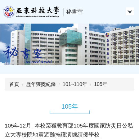
跳
到
秘書室
主
要
內
容
區
首頁
歷年獲獎紀錄
101~110年
105年
105年
105年12月
本校榮獲教育部105年度國家防災日公私
立大專校院地震避難掩護演練績優學校