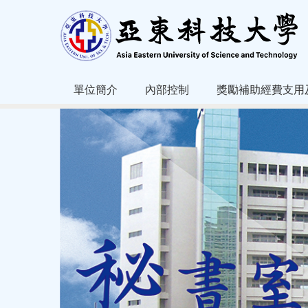
跳
到
主
要
內
容
單位簡介
內部控制
獎勵補助經費支用
區