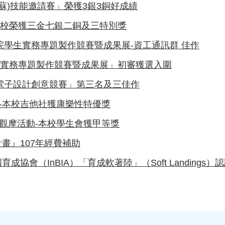
江蘇)技能邀請賽」榮獲3銀3銅好成績
展-本校榮獲三金七銀二銅及三特別獎
院學生實務專題製作競賽暨成果展-資工通訊群 佳作
學生實務專題製作競賽暨成果展」初審獲選入圍
國電子設計創意競賽」第三名及三佳作
選-本校吉他社獲康樂性特優獎
暨觀摩活動-本校學生會獲甲等獎
畫』107年經費補助
會（InBIA）「育成軟著陸」（Soft Landings）