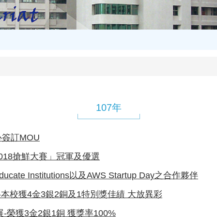
107年
簽訂MOU
018搶鮮大賽」冠軍及優選
ate Institutions以及AWS Startup Day之合作夥伴
展-本校獲4金3銀2銅及1特別獎佳績 大放異彩
-榮獲3金2銀1銅 獲獎率100%