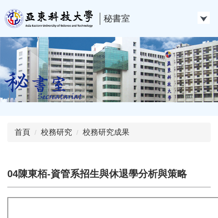
跳
到
秘書室
主
要
內
容
區
首頁
校務研究
校務研究成果
04陳東栢-資管系招生與休退學分析與策略