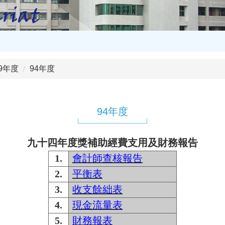
99年度
94年度
94年度
九十四年度獎補助經費支用及財務報告
1.
會計師查核報告
2.
平衡表
3.
收支餘絀表
4.
現金流量表
5.
財務報表