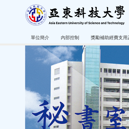
跳
到
主
要
內
容
單位簡介
內部控制
獎勵補助經費支用
區