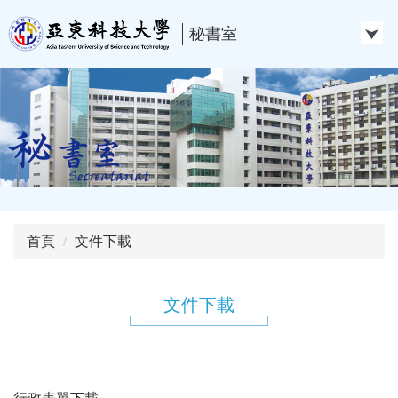
跳
到
秘書室
主
要
內
容
區
首頁
文件下載
文件下載