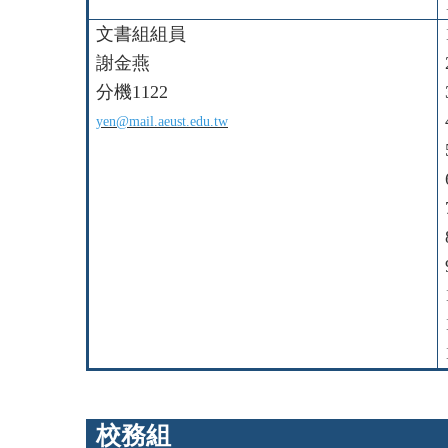
文書組組員
謝金燕
分機1122
yen@mail.aeust.edu.tw
校務組