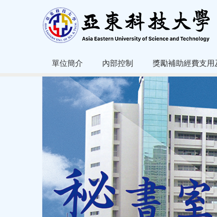
跳
到
主
要
內
容
單位簡介
內部控制
獎勵補助經費支用
區