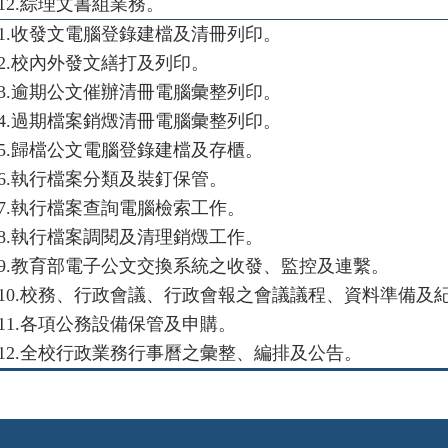
12.
綜理文書組業務。
1.
收發文電腦登錄建檔及清冊列印。
2.
校內外發文繕打及列印。
3.
逾期公文催辦清冊電腦彙整列印。
4.
過期檔案銷燬清冊電腦彙整列印。
5.
歸檔公文電腦登錄建檔及存櫃。
6.
執行檔案分類及裝釘保管。
7.
執行檔案查詢電腦檢索工作。
8.
執行檔案調閱及清理銷燬工作。
9.
教育部電子公文交換系統之收發、監控及連繫。
10.
校務、行政會議、行政會報之會議議程、資料準備
11.
各項公務設備保管及申購。
12.
全校行政業務行事曆之彙整、編排及公告。