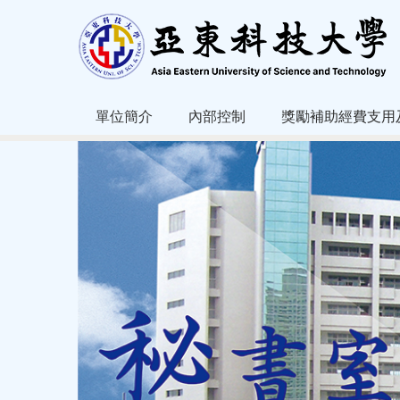
跳
到
主
要
內
容
單位簡介
內部控制
獎勵補助經費支用
區